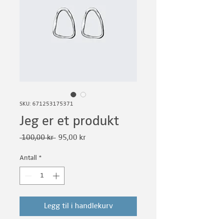
SKU: 671253175371
Jeg er et produkt
Vanlig
Salgspris
 100,00 kr 
95,00 kr
pris
Antall
*
Legg til i handlekurv