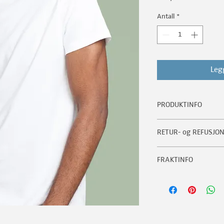
Antall
*
Legg
PRODUKTINFO
Jeg er en produktdetalj.
RETUR- og REFUSJON
mer informasjon om dit
materiale, vedlikehold
Jeg er en retur og refus
også en fin plass til å
FRAKTINFO
la kunder vite hva de sk
spesielt og hvordan ku
med kjøpet. Å ha en tyd
elementet.
Jeg er en fraktpolicy. Je
bra for å bygge tillit 
informasjon om dine f
med sikkerhet.
Å ha tydelig informasjo
bygge tillit og forsik
sikkerhet.