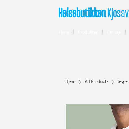
Helsebutikken
Kjosav
Hjem
Produkter
Om oss
Hjem
All Products
Jeg e