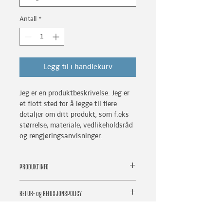
Antall
*
Legg til i handlekurv
Jeg er en produktbeskrivelse. Jeg er 
et flott sted for å legge til flere 
detaljer om ditt produkt, som f.eks 
størrelse, materiale, vedlikeholdsråd 
og rengjøringsanvisninger.
PRODUKTINFO
Jeg er en produktdetalj. Jeg er et flott 
RETUR- og REFUSJONSPOLICY
sted for å legge til mer informasjon om 
ditt produkt, som f.eks størrelse, 
Jeg er en retur og refusjonspolicy. Jeg 
materiale, vedlikehold- og 