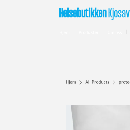
Helsebutikken
Kjosav
Hjem
Produkter
Om oss
Hjem
All Products
prote