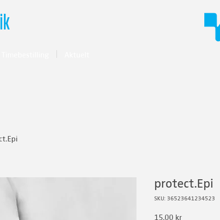
ik
Timebestilling
Aktuelt
Kontakt oss
ct.Epi
protect.Epi
SKU: 36523641234523
Pris
15,00 kr