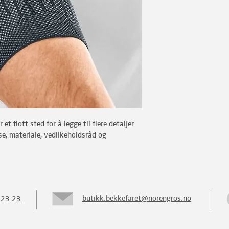
et flott sted for å legge til flere detaljer 
se, materiale, vedlikeholdsråd og 
butikk.bekkefaret@norengros.no
 23 23