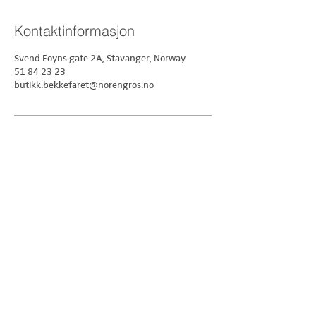
Kontaktinformasjon
Svend Foyns gate 2A, Stavanger, Norway
51 84 23 23
butikk.bekkefaret@norengros.no
Ring oss gjerne:
51 84 23 23
butikk.bekkefaret@norengros.no
Kontakt oss