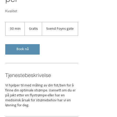
Kvalitet
Gratis
30 min
3
Gratis
Svend Foyns gate
0
m
i
n
Book nå
Tjenestebeskrivelse
Vi hjelper til med måling av din fot/ben for å
finne din optimale strømpe. Uansett om du er
på jakt etter en flystrømpe eller har en
medisinsk årsak for strømebehov har vi en
løsning for deg.